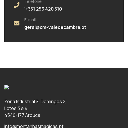
Telefone
'+351 256 420 510
E-mail
geral@cm-valedecambra.pt
Zona Industrial S. Domingos 2,
Lotes 3 e 4
4540-177 Arouca
info@montanhasmagicas.pt