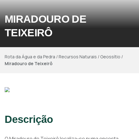
MIRADOURO DE
TEIXEIRÔ
Rota da Água e da Pedra
/
Recursos Naturais
/
Geossítio
/
Miradouro de Teixeirô
Descrição
O Miradouro de Teixeirô localiza-se numa encosta