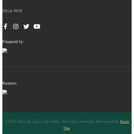
SIGA-NOS
Financed by:
Partners:
©2026 Rota da Água e da Pedra. All rights reserved. Developed by
Brain
One