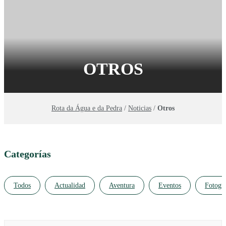
OTROS
Rota da Água e da Pedra
/
Noticias
/
Otros
Categorías
Todos
Actualidad
Aventura
Eventos
Fotogra