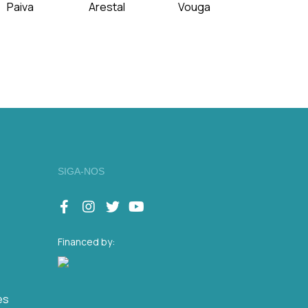
Paiva
Arestal
Vouga
SIGA-NOS
Financed by:
es