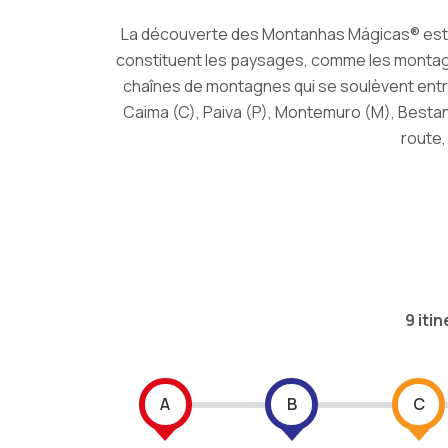
La découverte des Montanhas Mágicas® est fai
constituent les paysages, comme les montagne
chaînes de montagnes qui se soulèvent entre l
Caima (C), Paiva (P), Montemuro (M), Bestanç
route,
9 itin
A
B
C