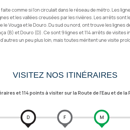
te comme si l’on circulait dans le réseau de métro. Les ligne
s et les vallées creusées par les rivières. Les arrêts sont 
e Vouga et le Douro. Du sud ou nord, ont trouve les lignes de 
a (B) et Douro (D). Ce sont 9 lignes et 114 arrêts de visites
 d’autres un peu plus loin, mais toutes méritent une visite pro
VISITEZ NOS ITINÉRAIRES
éraires et 114 points à visiter sur la Route de l’Eau et de la
D
F
M