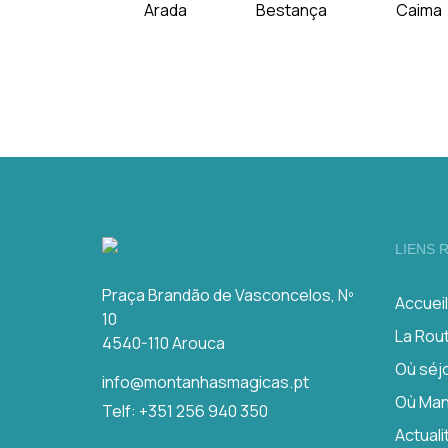
Arada
Bestança
Caima
LIENS 
Praça Brandão de Vasconcelos, Nº
Accueil
10
La Rou
4540-110 Arouca
Où séj
info@montanhasmagicas.pt
Où Ma
Telf: +351 256 940 350
Actuali