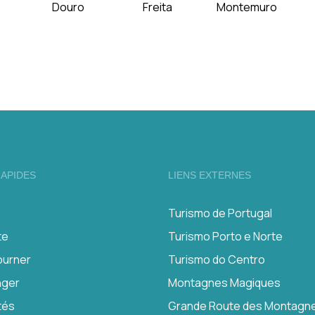
Douro
Freita
Montemuro
RAPIDES
LIENS EXTERNES
Turismo de Portugal
te
Turismo Porto e Norte
ourner
Turismo do Centro
nger
Montagnes Magiques
tés
Grande Route des Montagn