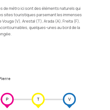
s de métro ici sont des éléments naturels qui
les sites touristiques parsemant les immenses
Vouga (V), Arestal (T), Arada (A), Freita (F),
 incontournables, quelques-unes au bord de la
longée.
 Pierre
P
T
V