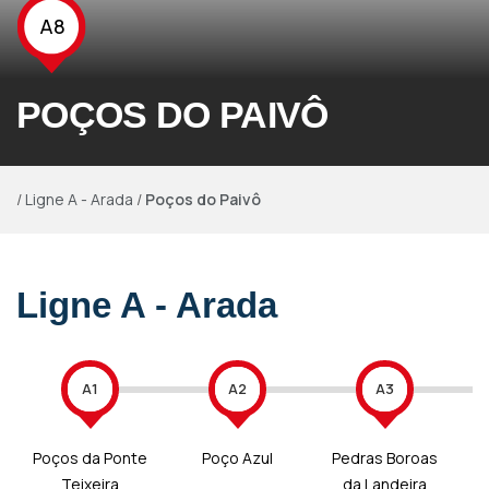
A8
POÇOS DO PAIVÔ
/
Ligne A - Arada
/
Poços do Paivô
Ligne A - Arada
A1
A2
A3
Poços da Ponte
Poço Azul
Pedras Boroas
Teixeira
da Landeira