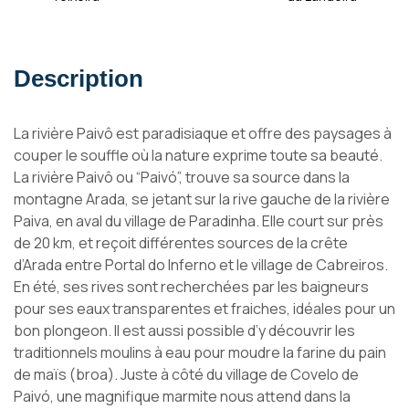
Description
La rivière Paivô est paradisiaque et offre des paysages à
couper le souffle où la nature exprime toute sa beauté.
La rivière Paivô ou “Paivó”, trouve sa source dans la
montagne Arada, se jetant sur la rive gauche de la rivière
Paiva, en aval du village de Paradinha. Elle court sur près
de 20 km, et reçoit différentes sources de la crête
d’Arada entre Portal do Inferno et le village de Cabreiros.
En été, ses rives sont recherchées par les baigneurs
pour ses eaux transparentes et fraiches, idéales pour un
bon plongeon. Il est aussi possible d’y découvrir les
traditionnels moulins à eau pour moudre la farine du pain
de maïs (broa). Juste à côté du village de Covelo de
Paivó, une magnifique marmite nous attend dans la