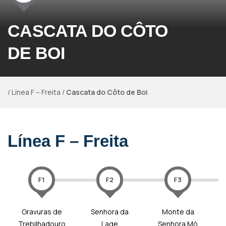
CASCATA DO CÔTO
DE BOI
/
Línea F – Freita
/
Cascata do Côto de Boi
Línea F – Freita
F1
F2
F3
Gravuras de
Senhora da
Monte da
Trebilhadouro
Lage
Senhora Mó